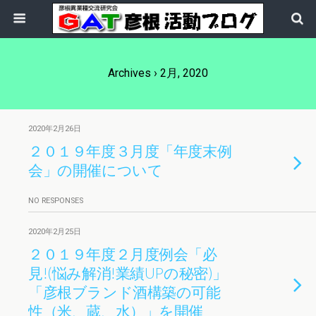
Archives › 2月, 2020
2020年2月26日
２０１９年度３月度「年度末例
会」の開催について
NO RESPONSES
2020年2月25日
２０１９年度２月度例会「必
見!(悩み解消!業績UPの秘密)」
「彦根ブランド酒構築の可能
性（米、蔵、水）」を開催