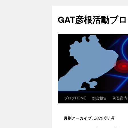
コ
ン
GAT彦根活動ブ
テ
ン
ツ
へ
ス
キ
ッ
プ
ブログHOME
例会報告
例会案内
2020年1月
月別アーカイブ: