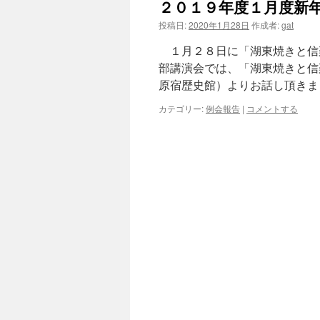
２０１９年度１月度新
投稿日:
2020年1月28日
作成者:
gat
１月２８日に「湖東焼きと信
部講演会では、「湖東焼きと信
原宿歴史館）よりお話し頂きま
カテゴリー:
例会報告
|
コメントする