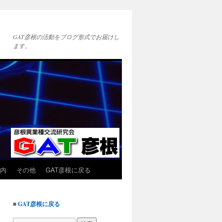
GAT彦根の活動をブログ形式でお届けし
ます。
内
その他
GAT彦根に戻る
■
GAT彦根に戻る