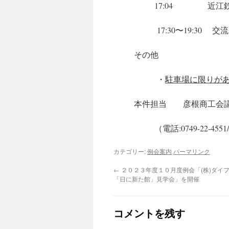
17:04 近江鉄道高
17:30〜19:30 
その他
・
駐車場に限りが
本件担当 彦根商工会議
（電話:0749-22-4551/
カテゴリー:
例会案内
パーマリンク
←
２０２３年度１０月度例会「(株)ダイ
「日に新た館」見学会」を開催
コメントを残す