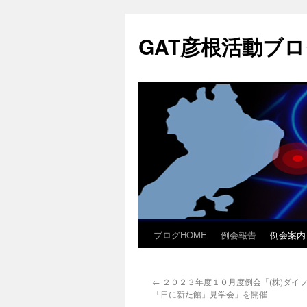
コ
ン
GAT彦根活動ブ
テ
ン
ツ
へ
ス
キ
ッ
プ
ブログHOME
例会報告
例会案内
←
２０２３年度１０月度例会「(株)ダイ
「日に新た館」見学会」を開催