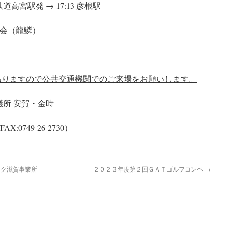
宮駅発 → 17:13 彦根駅
交流会（龍鱗）
ありますので公共交通機関でのご来場をお願いします。
所 安賀・金時
FAX:0749-26-2730）
フク滋賀事業所
２０２３年度第２回ＧＡＴゴルフコンペ
→