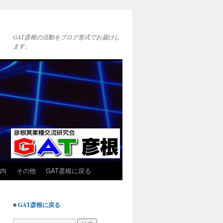
GAT彦根の活動をブログ形式でお届けし
ます。
内
その他
GAT彦根に戻る
■
GAT彦根に戻る