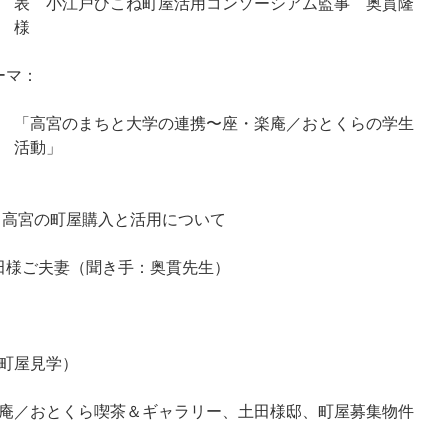
表 小江戸ひこね町屋活用コンソーシアム監事 奥貫隆
様
ーマ：
「高宮のまちと大学の連携〜座・楽庵／おとくらの学生
活動」
 高宮の町屋購入と活用について
田様ご夫妻（聞き手：奥貫先生）
（町屋見学）
庵／おとくら喫茶＆ギャラリー、土田様邸、町屋募集物件