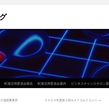
ログ
町屋活用委員会報告
町屋活用委員会案内
ビジネスチャンスサロン案
フク滋賀事業所
２０２３年度第２回ＧＡＴゴルフコンペ
→