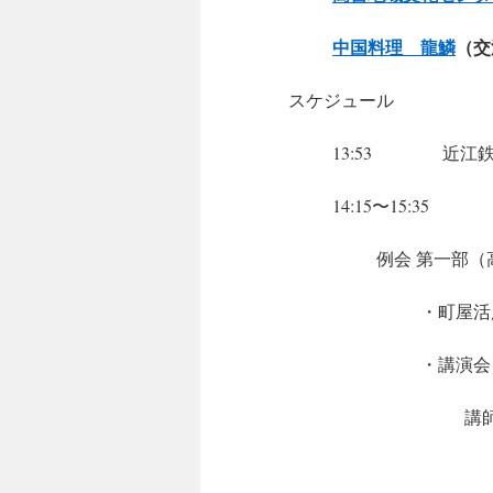
中国料理 龍鱗
（交
スケジュール
13:53 近江鉄道 
14:15〜15:35
例会 第一部
・町屋活
・講演
講