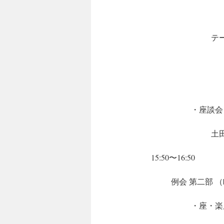
テ
・座談会
土
15:50〜16:50
例会 第二部 
・座・楽